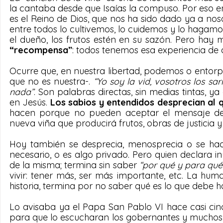
la cantaba desde que Isaías la compuso. Por eso en
es el Reino de Dios, que nos ha sido dado ya a no
entre todos lo cultivemos, lo cuidemos y lo hagam
el dueño, los frutos estén en su sazón. Pero hay
“recompensa”
: todos tenemos esa experiencia de
Ocurre que, en nuestra libertad, podemos o entorp
que no es nuestra-. 
“Yo soy la vid, vosotros los sa
nada”
. Son palabras directas, sin medias tintas, y
en Jesús. 
Los sabios y entendidos desprecian al q
hacen porque no pueden aceptar el mensaje de a
nueva viña que producirá frutos, obras de justicia y
Hoy también se desprecia, menosprecia o se hace
necesario, o es algo privado. Pero quien declara inú
de la misma; termina sin saber 
“por qué y para qué
vivir: tener más, ser más importante, etc. La hum
historia, termina por no saber qué es lo que debe ha
Lo avisaba ya el Papa San Pablo VI hace casi cin
para que lo escucharan los gobernantes y muchos 