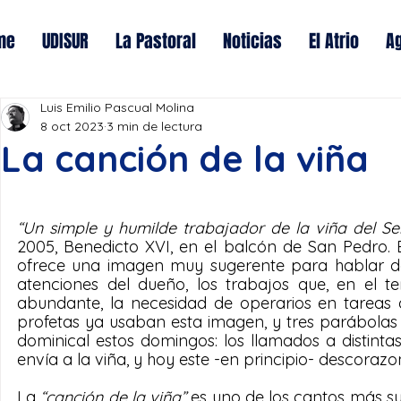
me
UDISUR
La Pastoral
Noticias
El Atrio
A
Luis Emilio Pascual Molina
8 oct 2023
3 min de lectura
La canción de la viña
“Un simple y humilde trabajador de la viña del Se
2005, Benedicto XVI, en el balcón de San Pedro. E
ofrece una imagen muy sugerente para hablar de l
atenciones del dueño, los trabajos que, en el t
abundante, la necesidad de operarios en tareas di
profetas ya usaban esta imagen, y tres parábolas 
dominical estos domingos: los llamados a distintas
envía a la viña, y hoy este -en principio- descora
La 
“canción de la viña”
 es uno de los cantos más su