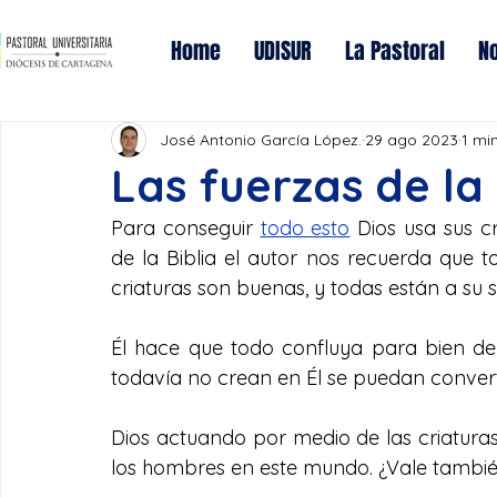
Home
UDISUR
La Pastoral
No
José Antonio García López.
29 ago 2023
1 mi
Las fuerzas de la
Para conseguir 
todo esto
 Dios usa sus cr
de la Biblia el autor nos recuerda que t
criaturas son buenas, y todas están a su s
Él hace que todo confluya para bien de 
todavía no crean en Él se puedan convertir
Dios actuando por medio de las criaturas 
los hombres en este mundo. ¿Vale tambié