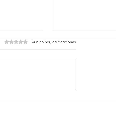
Obtuvo 0 de 5 estrellas.
Aún no hay calificaciones
como memoria y
A propósito del Encuentr
d como
de dos lógicas de Jaime
 modernidad y
Tatay
dad ante el