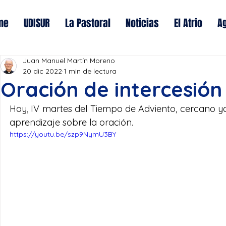
me
UDISUR
La Pastoral
Noticias
El Atrio
A
Juan Manuel Martín Moreno
20 dic 2022
1 min de lectura
Oración de intercesión
Hoy, IV martes del Tiempo de Adviento, cercano y
aprendizaje sobre la oración. 
https://youtu.be/szp9NymU3BY