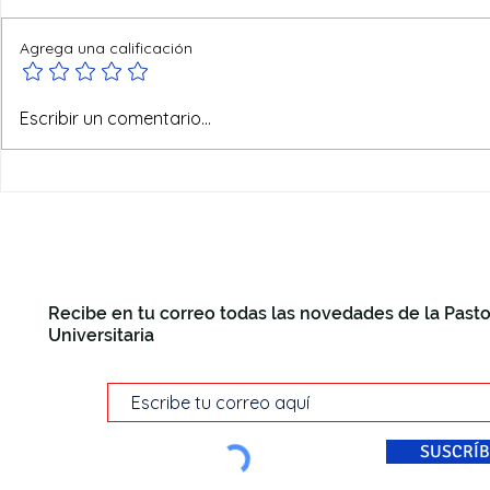
Agrega una calificación
La Pastoral Universitaria
Escribir un comentario...
llora a José Ballesta, el
rector pionero en el
diálogo fe y cultura que se
desvivió por Murcia
Recibe en tu correo todas las novedades de la Pasto
Universitaria
SUSCRÍB