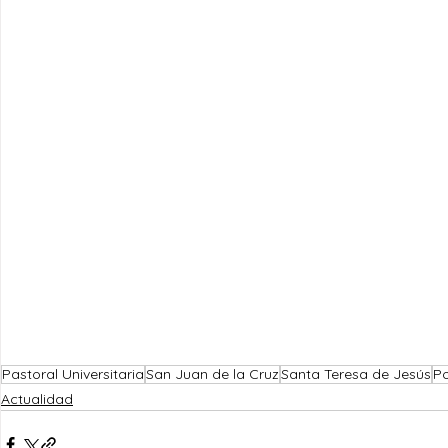
Pastoral Universitaria
San Juan de la Cruz
Santa Teresa de Jesús
Po
Actualidad