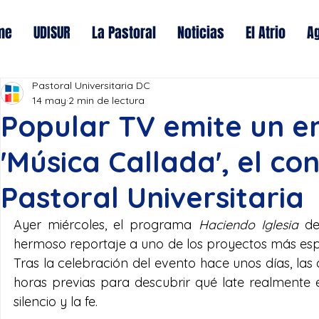
me
UDISUR
La Pastoral
Noticias
El Atrio
A
Pastoral Universitaria DC
14 may
2 min de lectura
Popular TV emite un e
'Música Callada', el co
Pastoral Universitaria
Ayer miércoles, el programa 
Haciendo Iglesia
 de
hermoso reportaje a uno de los proyectos más esp
Tras la celebración del evento hace unos días, las
horas previas para descubrir qué late realmente en
silencio y la fe.