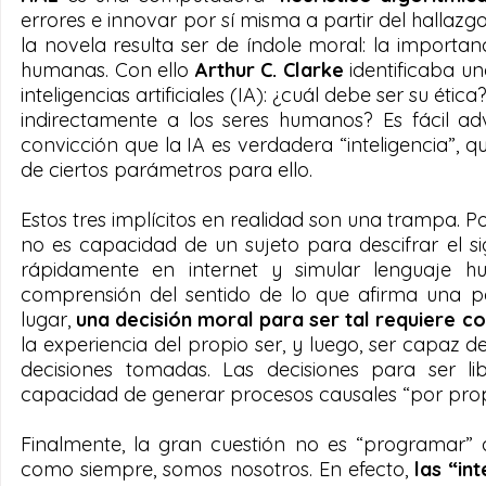
errores e innovar por sí misma a partir del hallaz
la novela resulta ser de índole moral: la importanc
humanas. Con ello 
Arthur C. Clarke
 identificaba u
inteligencias artificiales (IA): ¿cuál debe ser su ét
indirectamente a los seres humanos? Es fácil adv
convicción que la IA es verdadera “inteligencia”, q
de ciertos parámetros para ello.
Estos tres implícitos en realidad son una trampa. Po
no es capacidad de un sujeto para descifrar el s
rápidamente en internet y simular lenguaje h
comprensión del sentido de lo que afirma una pa
lugar, 
una decisión moral para ser tal requiere co
la experiencia del propio ser, y luego, ser capaz 
decisiones tomadas. Las decisiones para ser libr
capacidad de generar procesos causales “por propi
Finalmente, la gran cuestión no es “programar” a
como siempre, somos nosotros. En efecto,
 las “in