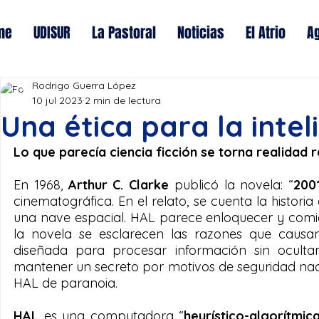
me
UDISUR
La Pastoral
Noticias
El Atrio
A
Rodrigo Guerra López
10 jul 2023
2 min de lectura
Una ética para la inteli
Lo que parecía ciencia ficción se torna realidad
En 1968, 
Arthur C. Clarke
 publicó la novela: “
200
cinematográfica. En el relato, se cuenta la histor
una nave espacial. HAL parece enloquecer y comie
la novela se esclarecen las razones que causa
diseñada para procesar información sin ocultam
mantener un secreto por motivos de seguridad naci
HAL de paranoia.
HAL 
es una computadora “
heurístico-algorítmic