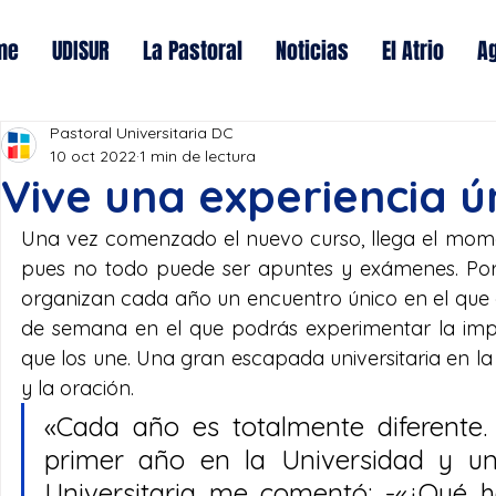
me
UDISUR
La Pastoral
Noticias
El Atrio
A
Pastoral Universitaria DC
10 oct 2022
1 min de lectura
Vive una experiencia ú
Una vez comenzado el nuevo curso, llega el moment
pues no todo puede ser apuntes y exámenes. Por ell
organizan cada año un encuentro único en el que 
de semana en el que podrás experimentar la impor
que los une. Una gran escapada universitaria en la 
y la oración.  
«Cada año es totalmente diferente. 
primer año en la Universidad y un
Universitaria me comentó: -«¿Qué h