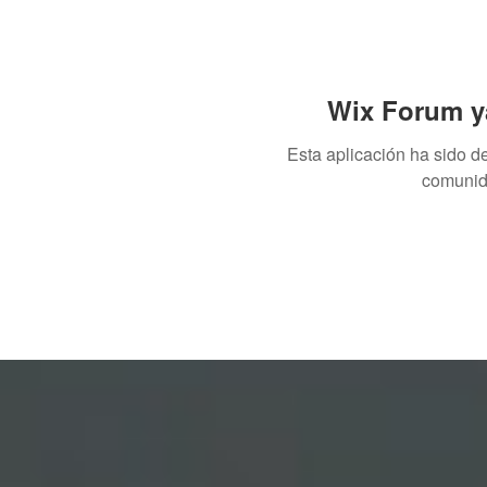
Wix Forum ya
Esta aplicación ha sido d
comunid