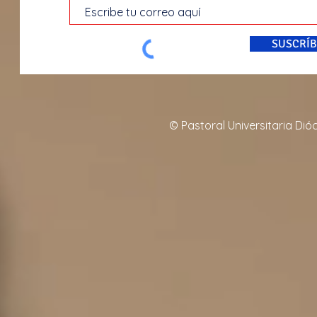
SUSCRÍB
© Pastoral Universitaria Di