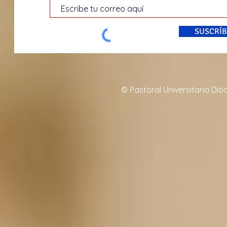
SUSCRÍB
© Pastoral Universitaria Di