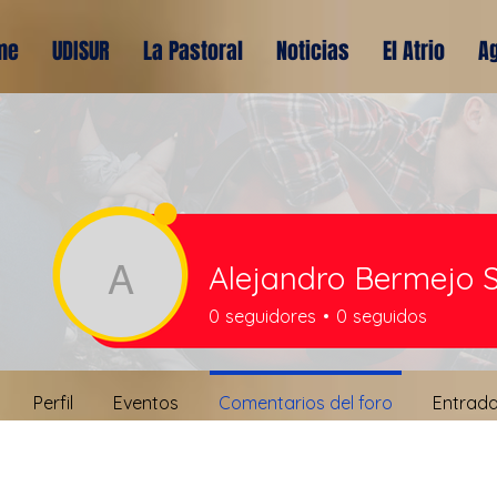
me
UDISUR
La Pastoral
Noticias
El Atrio
A
Alejandro Bermejo 
Alejandro Bermejo S
0
seguidores
0
seguidos
Perfil
Eventos
Comentarios del foro
Entrada