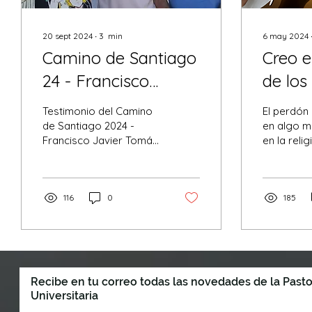
20 sept 2024
∙
3
min
6 may 2024
Camino de Santiago
Creo e
24 - Francisco
de los
Javier Tomás
Testimonio del Camino
El perdón
de Santiago 2024 -
en algo m
Francisco Javier Tomás
en la relig
Rico
116
0
185
Recibe en tu correo todas las novedades de la Pasto
Universitaria