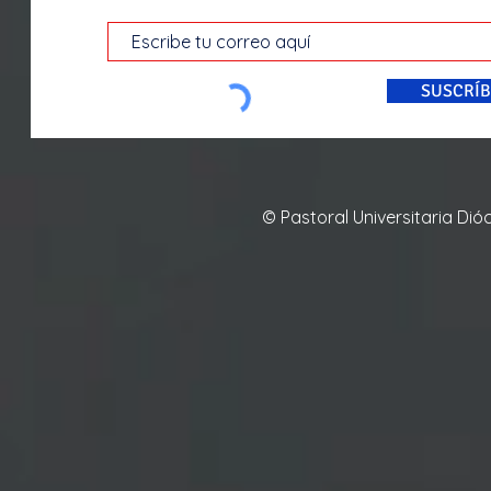
SUSCRÍB
© Pastoral Universitaria Di