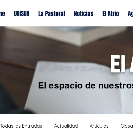
me
UDISUR
La Pastoral
Noticias
El Atrio
A
El
El espacio de nuestro
Todas las Entradas
Actualidad
Artículos
Glosa