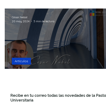
15mins Break God
Formación
Recursos
R
César Nebot
20 may 2024
5 min de lectura
Seguro que te preguntas
Making Questions
F
Artículos
La locura de la modernidad
Recibe en tu correo todas las novedades de la Pasto
Universitaria