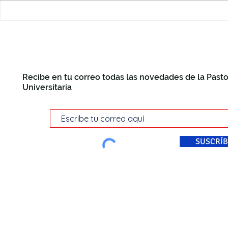
Roma
Recibe en tu correo todas las novedades de la Pasto
Universitaria
SUSCRÍB
© Pastoral Universitaria Di