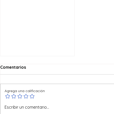
Comentarios
Agrega una calificación
Visita Pastoral a la
Escribir un comentario...
universidad "Sapienza" de