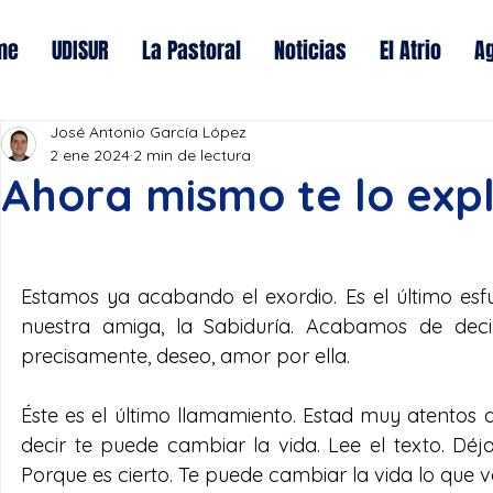
me
UDISUR
La Pastoral
Noticias
El Atrio
A
José Antonio García López
2 ene 2024
2 min de lectura
Ahora mismo te lo expl
Estamos ya acabando el exordio. Es el último esf
nuestra amiga, la Sabiduría. Acabamos de decir
precisamente, deseo, amor por ella.
Éste es el último llamamiento. Estad muy atentos a
decir te puede cambiar la vida. Lee el texto. Déja
Porque es cierto. Te puede cambiar la vida lo que va