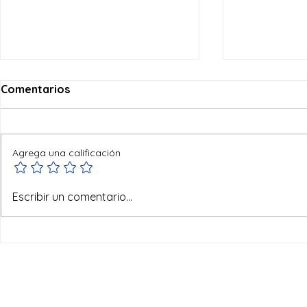
Comentarios
Agrega una calificación
Testigos de
Habemus Papam: León XIV
Escribir un comentario...