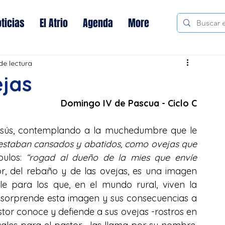
ticias
El Atrio
Agenda
More
de lectura
ejas
Domingo IV de Pascua - Ciclo C
esús, contemplando a la muchedumbre que le 
 estaban cansados y abatidos, como ovejas que 
pulos: 
“rogad al dueño de la mies que envíe 
r, del rebaño y de las ovejas, es una imagen 
e para los que, en el mundo rural, viven la 
o sorprende esta imagen y sus consecuencias a 
stor conoce y defiende a sus ovejas -rostros en 