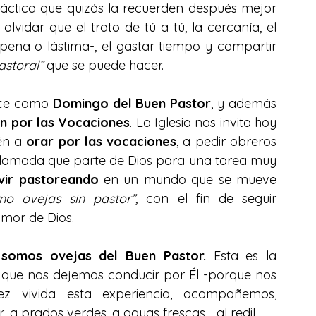
ráctica que quizás la recuerden después mejor 
vidar que el trato de tú a tú, la cercanía, el 
pena o lástima-, el gastar tiempo y compartir 
astoral”
 que se puede hacer.
ce como 
Domingo del Buen Pastor
, y además 
n por las Vocaciones
. La Iglesia nos invita hoy 
én a 
orar por las vocaciones
, a pedir obreros 
 llamada que parte de Dios para una tarea muy 
ivir pastoreando
 en un mundo que se mueve 
mo ovejas sin pastor”,
 con el fin de seguir 
amor de Dios.
somos ovejas del Buen Pastor.
 Esta es la 
e: que nos dejemos conducir por Él -porque nos 
vivida esta experiencia, acompañemos, 
, a prados verdes, a aguas frescas… al redil.