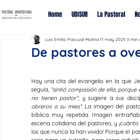
Home
UDISUR
La Pastoral
No
Luis Emilio Pascual Molina
11 may 2025
3 min 
De pastores a ov
Hay una cita del evangelio en la que J
seguía, 
“sintió compasión de ella, porque
no tienen pastor”
, y sugiere a sus discí
obreros a su mies”
. La imagen del pasto
bíblica muy repetida. Imagen entrañabl
escena cotidiana del pastoreo, y ¡cuánt
los que nunca la han vivido! Porque el pa