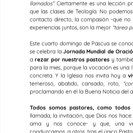
llamados”
. Ciertamente es una lección p
que las clases de Teología. No podemos ol
contacto directo, la compasión -que no 
experiencias juntos, son la mejor 
“tarea p
Este cuarto domingo de Pascua se cono
se celebra la 
Jornada Mundial de Oració
a 
rezar por nuestros pastores
 y tambi
para la mies, porque la vocación es una
concreta. Y la Iglesia nos invita hoy a 
v
temeroso, abatido, cansado, roto, 
“co
proclamando en él la Buena Noticia del 
Todos somos pastores, como todos 
llamada, la invitación, que Dios nos hac
ama y nos conoce- y que, una vez 
conduzcamos, a otros, tras el único Pastor