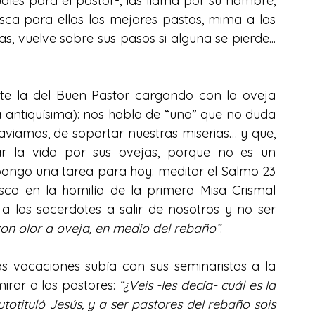
uales para el pastor-, las llama por su nombre, 
usca para ellas los mejores pastos, mima a las 
s, vuelve sobre sus pasos si alguna se pierde... 
e la del Buen Pastor cargando con la oveja 
 antiquísima): nos habla de “uno” que no duda 
viamos, de soportar nuestras miserias… y que, 
ar la vida por sus ovejas, porque no es un 
opongo una tarea para hoy: meditar el Salmo 23 
sco en la homilía de la primera Misa Crismal 
los sacerdotes a salir de nosotros y no ser 
con olor a oveja, en medio del rebaño”
. 
 vacaciones subía con sus seminaristas a la 
rar a los pastores: 
“¿Veis -les decía- cuál es la 
otituló Jesús, y a ser pastores del rebaño sois 