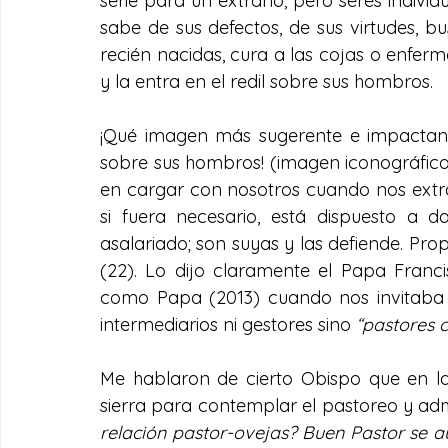
serie para un extraño, pero seres individ
sabe de sus defectos, de sus virtudes, b
recién nacidas, cura a las cojas o enferma
y la entra en el redil sobre sus hombros. 
¡Qué imagen más sugerente e impactant
sobre sus hombros! (imagen iconográfica
en cargar con nosotros cuando nos extra
si fuera necesario, está dispuesto a d
asalariado; son suyas y las defiende. Pr
(22). Lo dijo claramente el Papa Franci
como Papa (2013) cuando nos invitaba a 
intermediarios ni gestores sino 
“pastores 
Me hablaron de cierto Obispo que en las
sierra para contemplar el pastoreo y admi
relación pastor-ovejas? Buen Pastor se aut