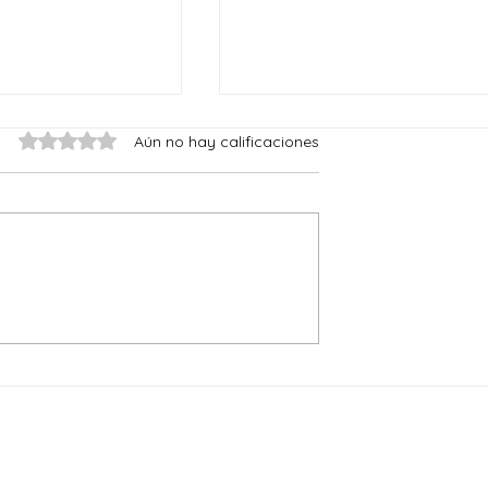
Obtuvo 0 de 5 estrellas.
Aún no hay calificaciones
Vivir como resucitados
l resucitado