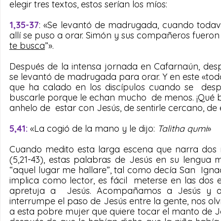
elegir tres textos, estos serían los míos:
1,35-37
: «Se levantó de madrugada, cuando todavía
allí se puso a orar. Simón y sus compañeros fueron e
te busca
”».
Después de la intensa jornada en Cafarnaún, desp
se levantó de madrugada para orar. Y en este «tod
que ha calado en los discípulos cuando se  desp
buscarle porque le echan mucho  de menos. ¡Qué bu
anhelo de  estar con Jesús, de sentirle cercano, de 
5,41: 
«La cogió de la mano y le dijo: 
Talitha qumi
»
Cuando medito esta larga escena que narra dos mi
(5,21-43), estas palabras de Jesús en su lengua
“aquel lugar me hallare”, tal como decía San  Igna
implica como lector, es fácil  meterse en las dos 
apretuja a  Jesús. Acompañamos a Jesús y a 
interrumpe el paso de Jesús entre la gente, nos 
a esta pobre mujer que quiere tocar el manto de Je