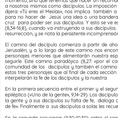
momento, sino que tenemos que hacer un recorri
a nosotros mismos como discípulos. La imposición 
dijera: «Tú eres el Mesías», nos implica  también a
para no hacer de  Jesús una idea o una bandera i
cruz  para poder ser sus discípulos. Y esto se ve 
(8,34-16,8), cuando va instruyendo a sus discípulos
resurrección, y se nota la persistente incomprensió
El camino del discípulo comienza a partir de aho
Jerusalén, y a lo largo de este camino nos encon
personajes menores que alimentarán nuestra espe
seguirle. Este camino paradójico (8,27: «por el c
comunidad de los  discípulos y también el camino
estos tres personajes que al final de cada sección 
interpelarán la fe de los discípulos y la nuestra.
En la primera secuencia entre el primer y el segund
epiléptico («Uno de la gente», 9,14-29). Los discípu
la gente y a sus discípulos su falta de fe,  dialoga
de fe». Finalmente a  sus discípulos a solas les rec
En la segunda secuencia (9,30-10,30) entre el se