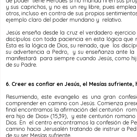
de poder  tiene Herodes si no manda ni en sus pro
y sus caprichos, y no es un rey libre, pues emple
otros, incluso en contra de sus propios sentimientos.
ejemplo claro del poder mundano y  relativo.
Jesús enseña desde la cruz el verdadero ejercicio de
discípulos con toda paciencia en esta lógica que
Esta es la lógica de Dios, su reinado, que  los disc
su advertencia a Pedro,  y su enseñanza ante la p
manifestará  para siempre cuando Jesús, como hijo 
de su Padre.
6. Creer es confiar en Jesús, el Mesías sufriente, 
Resumiendo, este evangelio es una gran confes
comprender en camino con Jesús. Comienza presentand
final encontramos la afirmación del centurión  ro
era hijo de Dios» (15,39),  y este centurión roma
Dios. En  el centro encontramos la confesión de Pe
camino hacia Jerusalén tratando de instruir a Pedr
de su ser Mesías sufriente.