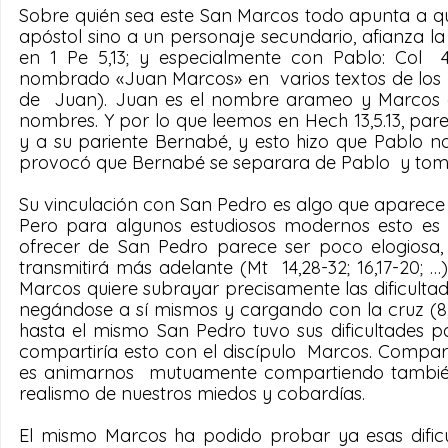
Sobre quién sea este San Marcos todo apunta a que
apóstol sino a un personaje secundario, afianza la 
en 1 Pe 5,13; y especialmente con Pablo: Col  4
nombrado «Juan Marcos» en  varios textos de los Hec
de  Juan). Juan es el nombre arameo y Marcos el
nombres. Y por lo que leemos en Hech 13,5.13, par
y a su pariente Bernabé, y esto hizo que Pablo no 
provocó que Bernabé se separara de Pablo  y tomar
Su vinculación con San Pedro es algo que aparece en 
Pero para algunos estudiosos modernos esto es m
ofrecer de San Pedro parece ser poco elogiosa,
transmitirá más adelante (Mt  14,28-32; 16,17-20; 
Marcos quiere subrayar precisamente las dificultades
negándose a sí mismos y cargando con la cruz (8,3
hasta el mismo San Pedro tuvo sus dificultades p
compartiría esto con el discípulo  Marcos. Compart
es animarnos  mutuamente compartiendo también nu
realismo de nuestros miedos y cobardías.
El mismo Marcos ha podido probar ya esas dificu