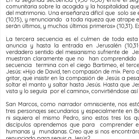
comunitaria sobre la acogida y la hospitalidad qu
del matrimonio. Una enseñanza difícil que  solo se
(10,15), y renunciando  a toda riqueza que atrape 
serán últimos, y muchos últimos primeros» (10,31). 
La tercera secuencia es el culmen de toda esta 
anuncia y hasta la entrada en Jerusalén (10,31-
verdadero sentido del mesianismo sufriente de  Jes
muestran claramente que no  han comprendido nad
secuencia  termina con el ciego Bartimeo, el terc
Jesús: «Hijo de David, ten compasión de mí». Pero a
gritar, que insistir en la compasión de Jesús a pesa
soltar el manto y saltar hasta Jesús. Hasta que Jes
vista y lo seguía  por el camino», convirtiéndose as
San Marcos, como narrador omnisciente, nos está
tres personajes secundarios y especialmente en B
ni siquiera el mismo Pedro, sino estos tres los
discípulos aprendemos que para  comprender el 
humanas y  mundanas. Creo que si nos encontráram
renunciado para seguir a Jesús?