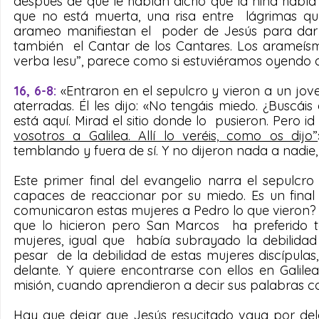
después de que le habían dicho que la niña había 
que no está muerta, una risa entre  lágrimas que
arameo manifiestan el  poder de Jesús para dar v
también  el Cantar de los Cantares. Los arameísm
verba Iesu”, parece como si estuviéramos oyendo a
16, 6-8: 
«Entraron en el sepulcro y vieron a un jov
aterradas. Él les dijo: «No tengáis miedo. ¿Buscáis
está aquí. Mirad el sitio donde lo  pusieron. Pero id
vosotros a Galilea. Allí lo veréis, como os dijo”
temblando y fuera de sí. Y no dijeron nada a nadie,
Este primer final del evangelio narra el sepulcr
capaces de reaccionar por su miedo. Es un final a
comunicaron estas mujeres a Pedro lo que vieron?  
que lo hicieron pero San Marcos  ha preferido t
mujeres, igual que  había subrayado la debilidad
pesar  de la debilidad de estas mujeres discípulas,
delante. Y quiere encontrarse con ellos en Galile
misión, cuando aprendieron a decir sus palabras com
Hay que dejar que Jesús resucitado vaya por delan