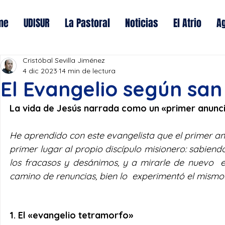
me
UDISUR
La Pastoral
Noticias
El Atrio
A
Cristóbal Sevilla Jiménez
4 dic 2023
14 min de lectura
El Evangelio según sa
La vida de Jesús narrada como un «primer anunc
He aprendido con este evangelista que el primer anu
primer lugar al propio discípulo misionero: sabien
los fracasos y desánimos, y a mirarle de nuevo  en
camino de renuncias, bien lo  experimentó el mism
1. El «evangelio tetramorfo»