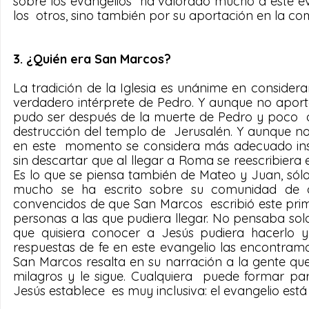
sobre los evangelios  ha valorado mucho a este eva
los  otros, sino también por su aportación en la c
3. ¿Quién era San Marcos?
La tradición de la Iglesia es unánime en considera
verdadero intérprete de Pedro. Y aunque no aporta
pudo ser después de la muerte de Pedro y poco  d
destrucción del templo de  Jerusalén. Y aunque n
en este  momento se considera más adecuado inserta
sin descartar que al llegar a Roma se reescribie
Es lo que se piensa también de Mateo y Juan, sólo 
mucho se ha escrito sobre su comunidad de di
convencidos de que San Marcos  escribió este prim
personas a las que pudiera llegar. No pensaba so
que quisiera conocer a Jesús pudiera hacerlo y s
respuestas de fe en este evangelio las encontramos
San Marcos resalta en su narración a la gente qu
milagros y le sigue. Cualquiera  puede formar pa
Jesús establece  es muy inclusiva: el evangelio está