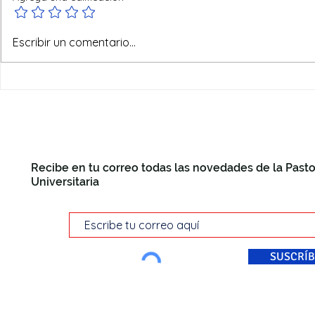
Visita Pastoral a la
Escribir un comentario...
universidad "Sapienza" de
Roma
Recibe en tu correo todas las novedades de la Pasto
Universitaria
SUSCRÍB