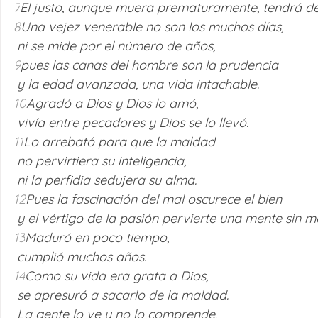
7
El justo, aunque muera prematuramente, tendrá de
8
Una vejez venerable no son los muchos días, 
 ni se mide por el número de años, 
9
pues las canas del hombre son la prudencia 
 y la edad avanzada, una vida intachable. 
10
Agradó a Dios y Dios lo amó, 
 vivía entre pecadores y Dios se lo llevó. 
11
Lo arrebató para que la maldad 
 no pervirtiera su inteligencia, 
 ni la perfidia sedujera su alma. 
12
Pues la fascinación del mal oscurece el bien 
 y el vértigo de la pasión pervierte una mente sin ma
13
Maduró en poco tiempo, 
 cumplió muchos años. 
14
Como su vida era grata a Dios, 
 se apresuró a sacarlo de la maldad. 
 La gente lo ve y no lo comprende, 