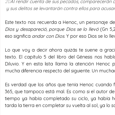
20
Al rendir cuenta de sus pecados, comparecerán 
 y sus delitos se levantarán contra ellos para acusar
Este texto nos recuerda a Henoc, un personaje d
Dios y desapareció, porque Dios se lo llevó
 (Gn 5,
eso significa 
andar con Dios
. Y por eso Dios se lo lle
Lo que voy a decir ahora quizás te suene a grac
texto. El capítulo 5 del libro del Génesis nos h
Diluvio. Y en esta lista llama la atención Henoc
mucha diferencia respecto del siguiente. Un mucha
Es verdad que los años que tenía Henoc cuando fu
365, que tampoco está mal. Es como si el autor del
tiempo ya había completado su ciclo, ya había he
tarda la tierra en completar su vuelta al sol, ya lo s