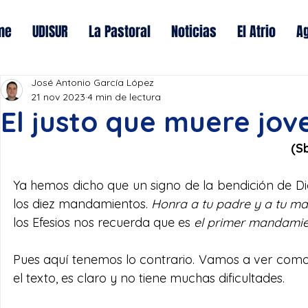
me
UDISUR
La Pastoral
Noticias
El Atrio
A
José Antonio García López
21 nov 2023
4 min de lectura
El justo que muere jov
(S
Ya hemos dicho que un signo de la bendición de Dio
los diez mandamientos. 
Honra a tu padre y a tu ma
los Efesios nos recuerda que es 
el primer mandami
Pues aquí tenemos lo contrario. Vamos a ver como
el texto, es claro y no tiene muchas dificultades. 