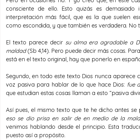
Pero en ocasiones no. Y yo creo que, en este cas
consciente de ello. Esto quizás es demasiado
interpretación más fácil, que es la que suelen e
como escondida, y que también es verdadera. No 
El texto parece decir 
su alma era agradable a Di
maldad
 (Sb 4,14). Pero puede decir más cosas. P
está en el texto original, hay que ponerlo en español
Segundo, en todo este texto Dios nunca aparece c
voz pasiva para hablar de lo que hace Dios: 
fue 
que estudian estas cosas llaman a esto “pasiva divi
Así pues, el mismo texto que te he dicho antes se
eso se dio prisa en salir de en medio de la mal
venimos hablando desde el principio. Esta traducc
puesto así a propósito.