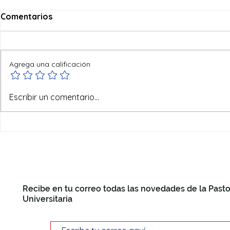
Comentarios
Agrega una calificación
Visita Pastoral a la
Escribir un comentario...
universidad "Sapienza" de
Roma
Recibe en tu correo todas las novedades de la Pasto
Universitaria