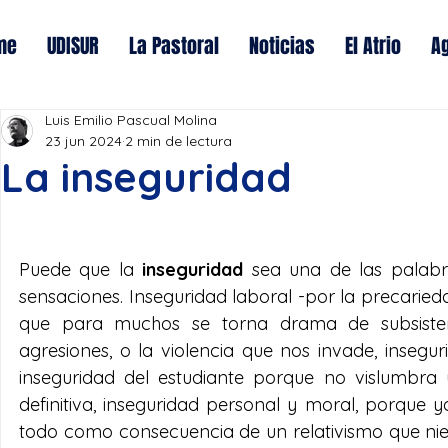
me
UDISUR
La Pastoral
Noticias
El Atrio
A
Luis Emilio Pascual Molina
23 jun 2024
2 min de lectura
La inseguridad
Puede que la
 inseguridad
 sea una de las palabr
sensaciones. Inseguridad laboral -por la precarie
que para muchos se torna drama de subsistencia-
agresiones, o la violencia que nos invade, insegur
inseguridad del estudiante porque no vislumbra u
definitiva, inseguridad personal y moral, porque 
todo como consecuencia de un relativismo que nie