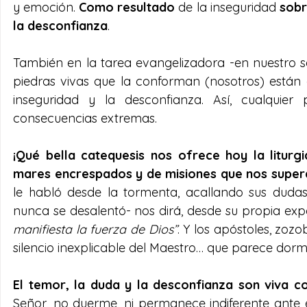
y emoción. 
Como resultado
 de la inseguridad 
sobr
la desconfianza
.
También en la tarea evangelizadora -en nuestro se
piedras vivas que la conforman (nosotros) están a
inseguridad y la desconfianza. Así, cualquie
consecuencias extremas.
¡Qué bella catequesis nos ofrece hoy la liturg
mares encrespados y de misiones que nos super
le habló desde la tormenta, acallando sus duda
nunca se desalentó- nos dirá, desde su propia expe
manifiesta la fuerza de Dios”
.
Y
los apóstoles, zozo
silencio inexplicable del Maestro… que parece dormi
El temor, la duda y la desconfianza son viva c
Señor, no duerme, ni permanece indiferente ante el