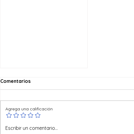
Comentarios
Agrega una calificación
Alzando la mirada con el
Escribir un comentario...