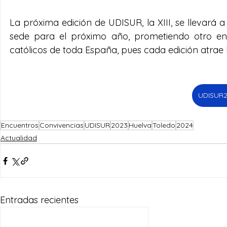
La próxima edición de UDISUR, la XIII, se llevará 
sede para el próximo año, prometiendo otro encu
católicos de toda España, pues cada edición atrae l
UDISUR2
Encuentros
Convivencias
UDISUR
2023
Huelva
Toledo
2024
Actualidad
Entradas recientes