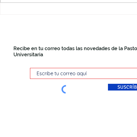
Papa León XIV: La Pastoral
Universitaria de Murcia teje
redes de fe y cultura en
Madrid
Recibe en tu correo todas las novedades de la Pasto
Universitaria
SUSCRÍB
© Pastoral Universitaria Di