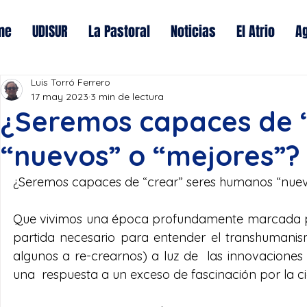
me
UDISUR
La Pastoral
Noticias
El Atrio
A
Luis Torró Ferrero
17 may 2023
3 min de lectura
¿Seremos capaces de 
“nuevos” o “mejores”?
¿Seremos capaces de “crear” seres humanos “nuev
Que vivimos una época profundamente marcada por 
partida necesario para entender el transhumanis
algunos a re-crearnos) a luz de  las innovaciones
una  respuesta a un exceso de fascinación por la ci