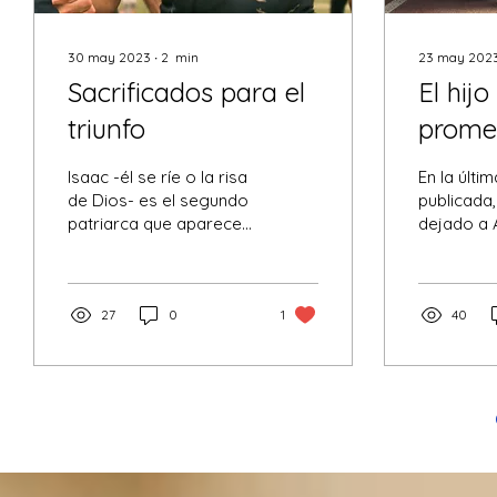
30 may 2023
∙
2
min
23 may 202
Sacrificados para el
El hijo
triunfo
prome
Isaac -él se ríe o la risa
En la últi
de Dios- es el segundo
publicada
patriarca que aparece
dejado a
en la Sagrada Escritura.
contando l
Este niño, el hijo de la
en la oscu
promesa, fue...
noche y r
27
0
1
fe en la...
40