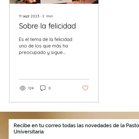
11 sept 2023
∙
2
min
Sobre la felicidad
Es el tema de la felicidad
uno de los que más ha
preocupado y sigue
preocupando al ser
humano. A poco que
uno mire a su
alrededor...
124
0
Recibe en tu correo todas las novedades de la Pasto
Universitaria