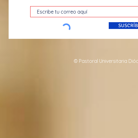
SUSCRÍB
© Pastoral Universitaria Di