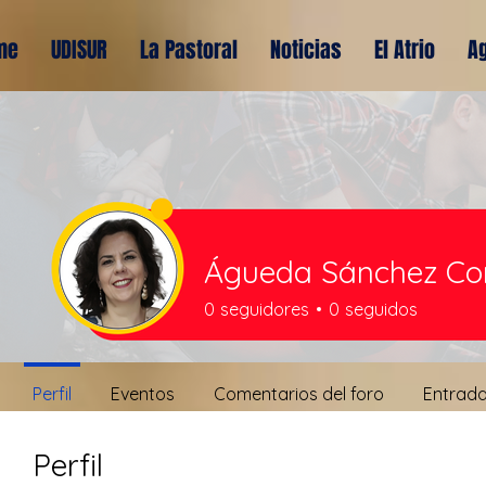
me
UDISUR
La Pastoral
Noticias
El Atrio
A
Águeda Sánchez Co
0
seguidores
0
seguidos
Perfil
Eventos
Comentarios del foro
Entrada
Perfil