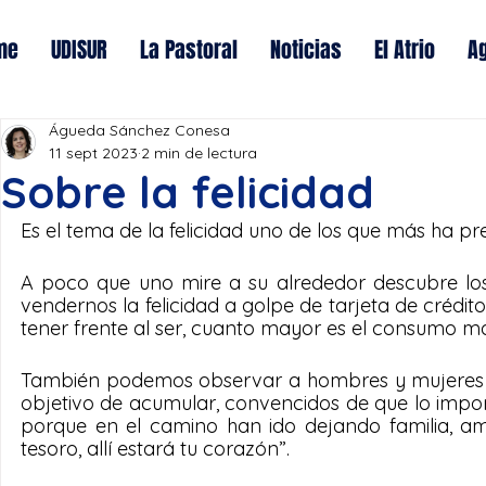
me
UDISUR
La Pastoral
Noticias
El Atrio
A
Águeda Sánchez Conesa
11 sept 2023
2 min de lectura
Sobre la felicidad
Es el tema de la felicidad uno de los que más ha 
A poco que uno mire a su alrededor descubre los
vendernos la felicidad a golpe de tarjeta de crédito
tener frente al ser, cuanto mayor es el consumo may
También podemos observar a hombres y mujeres que
objetivo de acumular, convencidos de que lo impor
porque en el camino han ido dejando familia, ami
tesoro, allí estará tu corazón”.