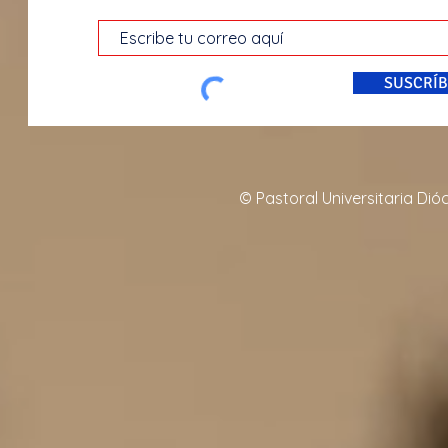
SUSCRÍB
© Pastoral Universitaria Di