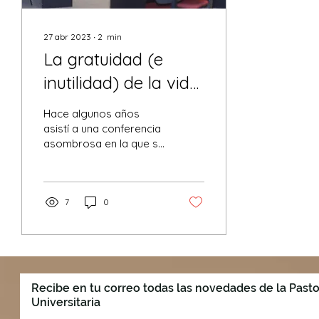
27 abr 2023
∙
2
min
La gratuidad (e
inutilidad) de la vida
universitaria
Hace algunos años
asistí a una conferencia
asombrosa en la que se
abordó el problema del
que quisiera hablar
ahora. Al celebrarse el...
7
0
Recibe en tu correo todas las novedades de la Pasto
Universitaria