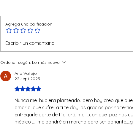
Agrega una calificación
Reyes del mundo
Escribir un comentario...
Ordenar según:
Lo más nuevo
Ana Vallejo
22 sept 2023
Obtuvo 5 de 5 estrellas.
Nunca me  hubiera planteado...pero hoy creo que puedo
amor al que sufre...a tí te doy las gracias por hacern
entregarle parte de tí al prójimo.....con que  paz no
médico ......me pondré en marcha para ser donante....g