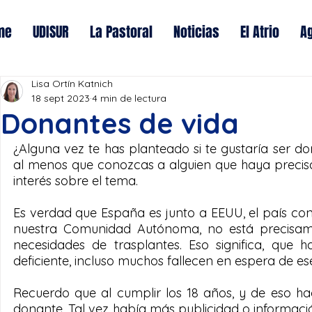
me
UDISUR
La Pastoral
Noticias
El Atrio
A
Lisa Ortín Katnich
18 sept 2023
4 min de lectura
Donantes de vida
¿Alguna vez te has planteado si te gustaría ser 
al menos que conozcas a alguien que haya precisa
interés sobre el tema.
Es verdad que España es junto a EEUU, el país co
nuestra Comunidad Autónoma, no está precisamen
necesidades de trasplantes. Eso significa, que
deficiente, incluso muchos fallecen en espera de es
Recuerdo que al cumplir los 18 años, y de eso ha
donante. Tal vez había más publicidad o informaci