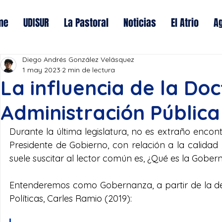
me
UDISUR
La Pastoral
Noticias
El Atrio
A
Diego Andrés González Velásquez
1 may 2023
2 min de lectura
La influencia de la Doc
Administración Pública
Durante la última legislatura, no es extraño enco
Presidente de Gobierno, con relación a la calida
suele suscitar al lector común es, ¿Qué es la Gobern
Entenderemos como Gobernanza, a partir de la def
Políticas, Carles Ramio (2019):