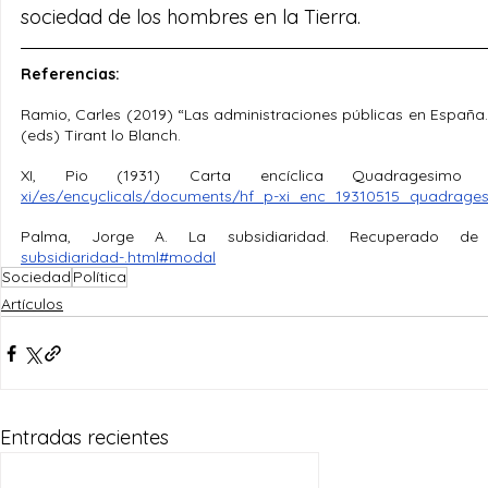
sociedad de los hombres en la Tierra.
Referencias:
Ramio, Carles (2019) “Las administraciones públicas en España.
(eds) Tirant lo Blanch.
XI, Pio (1931) Carta encíclica Quadragesim
xi/es/encyclicals/documents/hf_p-xi_enc_19310515_quadrage
Palma, Jorge A. La subsidiaridad. Recuperado de C
subsidiaridad-.html#modal
Sociedad
Política
Artículos
Entradas recientes