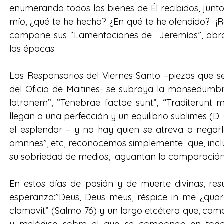
enumerando todos los bienes de Él recibidos, junto
mío, ¿qué te he hecho? ¿En qué te he ofendido?  ¡R
compone sus “Lamentaciones de  Jeremías”, obra
las épocas.
Los Responsorios del Viernes Santo –piezas que s
del Oficio de Maitines- se subraya la mansedumbr
latronem”, ”Tenebrae factae sunt”, “Traditerunt m
llegan a una perfección y un equilibrio sublimes (D. 
el esplendor – y no hay quien se atreva a negarlo
omnnes”, etc, reconocemos simplemente  que, inclus
su sobriedad de medios,  aguantan la comparación
En estos días de pasión y de muerte divinas, re
esperanza:”Deus, Deus meus, réspice in me ¿quar
clamavit” (Salmo 76) y un largo etcétera que, como 