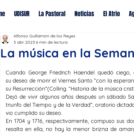
me
UDISUR
La Pastoral
Noticias
El Atrio
A
Alfonso Guillamón de los Reyes
3 abr 2023
6 min de lectura
La música en la Sema
Cuando George Friedrich Haendel quedó ciego, 
su deseo de morir el Viernes Santo “con la esperanz
su Resurrección”(Colling. “Historia de la música crist
Dejó de vivir algunos años después un sábado San
triunfo del Tiempo y de la Verdad”, oratorio dictado 
vio cumplido su deseo.  
En 1704 y 1716, respectivamente, compuso sus dos 
resalta en ella, no hay la menor brizna de amar