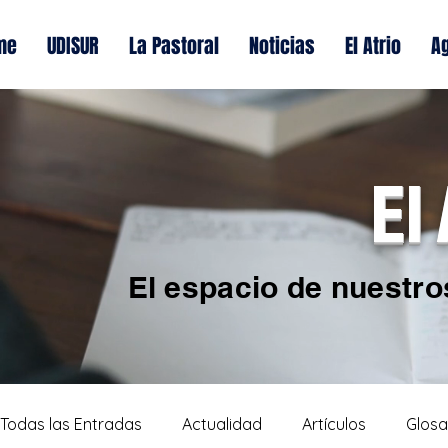
me
UDISUR
La Pastoral
Noticias
El Atrio
A
El
El espacio de nuestro
Todas las Entradas
Actualidad
Artículos
Glosa